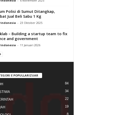
rindonesia
-
6 November 2025
m Polisi di Sumut Ditangkap,
ibat Jual Beli Sabu 1 Kg
rindonesia
-
23 Oktober 2025
klab – Building a startup team to fix
nce and government
rindonesia
-
11 Januari 2026
TEGORI E POPULLARIZUAR
84
OH
34
STIWA
22
RINTAH
19
RAH
8
OLOGI