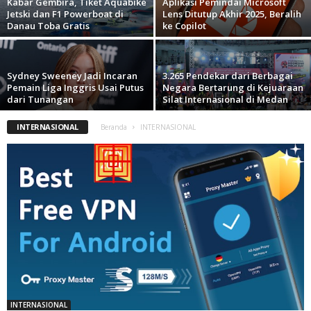
Kabar Gembira, Tiket Aquabike
Aplikasi Pemindai Microsoft
Jetski dan F1 Powerboat di
Lens Ditutup Akhir 2025, Beralih
Danau Toba Gratis
ke Copilot
Sydney Sweeney Jadi Incaran
3.265 Pendekar dari Berbagai
Pemain Liga Inggris Usai Putus
Negara Bertarung di Kejuaraan
dari Tunangan
Silat Internasional di Medan
INTERNASIONAL
Beranda
INTERNASIONAL
INTERNASIONAL