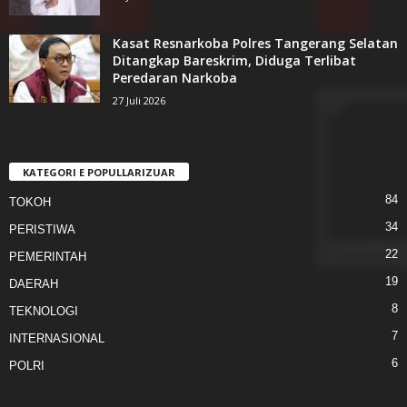
Kasat Resnarkoba Polres Tangerang Selatan
Ditangkap Bareskrim, Diduga Terlibat
Peredaran Narkoba
27 Juli 2026
KATEGORI E POPULLARIZUAR
84
TOKOH
34
PERISTIWA
22
PEMERINTAH
19
DAERAH
8
TEKNOLOGI
7
INTERNASIONAL
6
POLRI