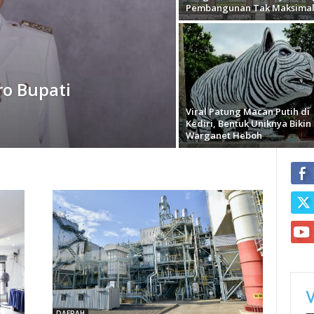
Pembangunan Tak Maksima
ro Bupati
Viral Patung Macan Putih di
Kediri, Bentuk Uniknya Bikin
Warganet Heboh
DAERAH