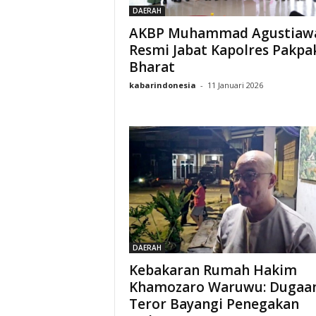
DAERAH
AKBP Muhammad Agustiaw
Resmi Jabat Kapolres Pakpa
Bharat
kabarindonesia
-
11 Januari 2026
DAERAH
Kebakaran Rumah Hakim
Khamozaro Waruwu: Dugaa
Teror Bayangi Penegakan