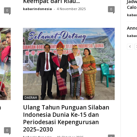
Keempat dari Riau...
Jadw
Calo
kabarindonesia
-
4 November 2025
0
0
kaba
Anno
kaba
DAERAH
n
Ulang Tahun Punguan Silaban
Indonesia Dunia Ke-15 dan
Periodesasi Kepengurusan
2025–2030
0