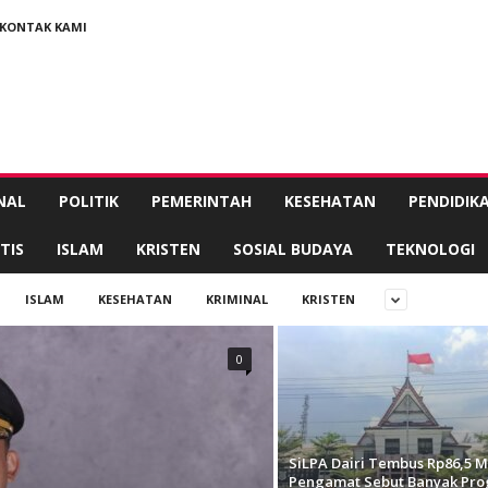
KONTAK KAMI
NAL
POLITIK
PEMERINTAH
KESEHATAN
PENDIDIK
TIS
ISLAM
KRISTEN
SOSIAL BUDAYA
TEKNOLOGI
ISLAM
KESEHATAN
KRIMINAL
KRISTEN
0
SiLPA Dairi Tembus Rp86,5 Mi
Pengamat Sebut Banyak Pr