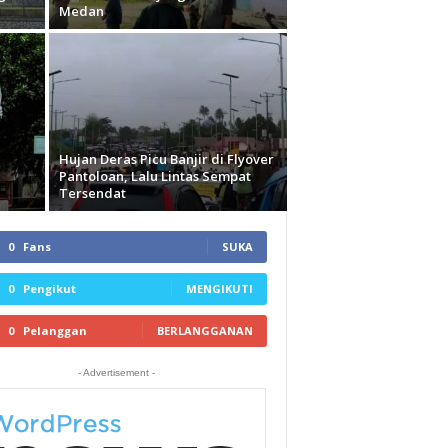
l
Medan
Hujan Deras Picu Banjir di Flyover
Pantoloan, Lalu Lintas Sempat
Tersendat
0
Fans
SUKA
0
Pengikut
MENGIKUTI
0
Pelanggan
BERLANGGANAN
- Advertisement -