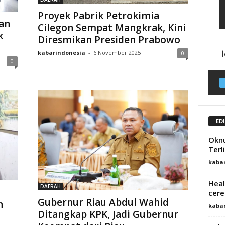
Proyek Pabrik Petrokimia
an
Cilegon Sempat Mangkrak, Kini
k
Diresmikan Presiden Prabowo
kabarindonesia
-
6 November 2025
0
0
ED
Oknu
Terl
kaba
Heal
DAERAH
cere
Gubernur Riau Abdul Wahid
n
kaba
Ditangkap KPK, Jadi Gubernur