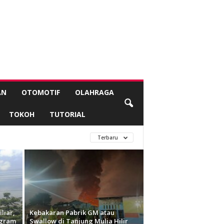
AN
OTOMOTIF
OLAHRAGA
TOKOH
TUTORIAL
Terbaru
liar,
Kebakaran Pabrik GM atau
ogram
Swallow di Tanjung Mulia Hilir