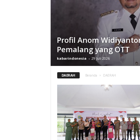
Profil Anom Widiyanto
Pemalang yang OTT
kabarindonesia
-
29 Juli 2026
DAERAH
Beranda
DAERAH