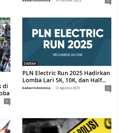
kabarindonesia
-
10 Oktober 2025
0
DAERAH
PLN Electric Run 2025 Hadirkan
Lomba Lari 5K, 10K, dan Half...
 di
kabarindonesia
-
12 Agustus 2025
0
oba
0