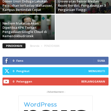
Dosen Unsri Diduga Lakukan
Universitas Senior Medan
Pelecehan terhadap Mahasiswi,
Resmi Berdiri, Pengabungan 3
Kampus Bertindak Cepat
Perguruan Tinggi
Nadiem Makarim Akan
Diperiksa KPK Terkait
Pengadaan Google Cloud di
Kemendikbudristek
PENDIDIKAN
Beranda
PENDIDIKAN
0
Fans
SUKA
0
Pengikut
MENGIKUTI
0
Pelanggan
BERLANGGANAN
- Advertisement -