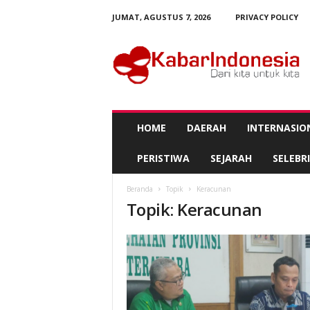
JUMAT, AGUSTUS 7, 2026
PRIVACY POLICY
K
a
b
a
r
I
n
HOME
DAERAH
INTERNASIO
d
o
PERISTIWA
SEJARAH
SELEBRI
n
e
Beranda
Topik
Keracunan
s
Topik: Keracunan
i
a