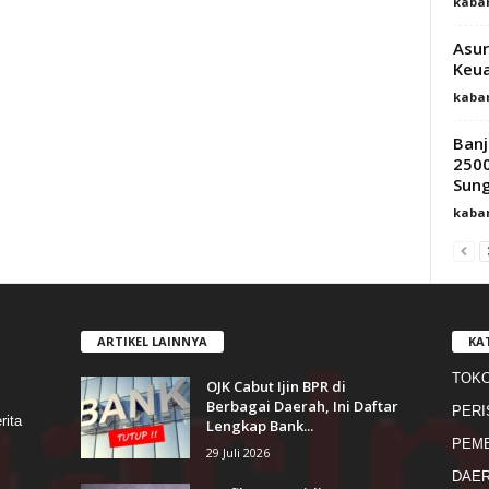
kaba
Asur
Keua
kaba
Banj
2500
Sung
kaba
ARTIKEL LAINNYA
KA
TOK
OJK Cabut Ijin BPR di
s
Berbagai Daerah, Ini Daftar
PERI
rita
Lengkap Bank...
PEME
29 Juli 2026
DAE