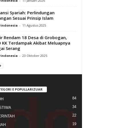
rindonesia
-
11 Januari 2026
ansi Syariah: Perlindungan
ngan Sesuai Prinsip Islam
rindonesia
-
11 Agustus 2025
ir Rendam 18 Desa di Grobogan,
 KK Terdampak Akibat Meluapnya
ai Serang
rindonesia
-
23 Oktober 2025
TEGORI E POPULLARIZUAR
84
OH
34
STIWA
22
RINTAH
19
RAH