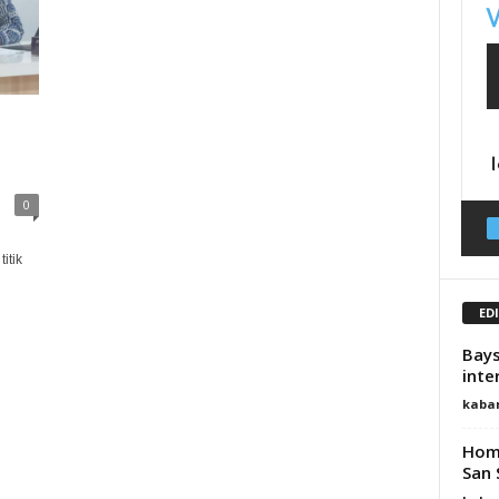
0
itik
ED
Bays
inte
kaba
Home
San