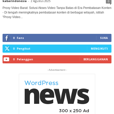
kabarindonesia
-
2 Agustus 2025
0
Proxy Video Barat: Solusi Akses Video Tanpa Batas di Era Pembatasan Konten
- Di tengah meningkatnya pembatasan konten di berbagai wilayah, istilah
"Proxy Video...
0
Fans
SUKA
0
Pengikut
MENGIKUTI
0
Pelanggan
BERLANGGANAN
- Advertisement -