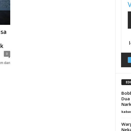
isa
k
0
am dan
ED
Bob
Dua 
Nar
kaba
Warg
Neka