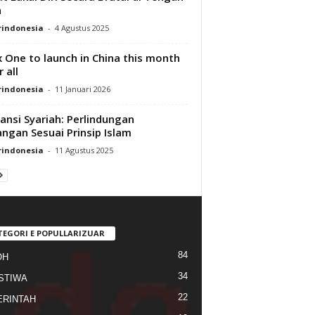
n
rindonesia
-
4 Agustus 2025
 One to launch in China this month
 all
rindonesia
-
11 Januari 2026
ansi Syariah: Perlindungan
ngan Sesuai Prinsip Islam
rindonesia
-
11 Agustus 2025
TEGORI E POPULLARIZUAR
84
OH
34
STIWA
22
RINTAH