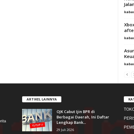
Jala
kaba
Xbox
after
kaba
Asur
Keua
kaba
ARTIKEL LAINNYA
KA
TOK
OJK Cabut Ijin BPR di
s
Berbagai Daerah, Ini Daftar
PERI
rita
Lengkap Bank...
PEME
29 Juli 2026