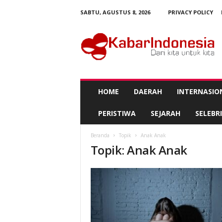
SABTU, AGUSTUS 8, 2026
PRIVACY POLICY
K
a
b
a
r
I
n
HOME
DAERAH
INTERNASIO
d
o
PERISTIWA
SEJARAH
SELEBRI
n
e
Beranda
Topik
Anak Anak
s
Topik: Anak Anak
i
a