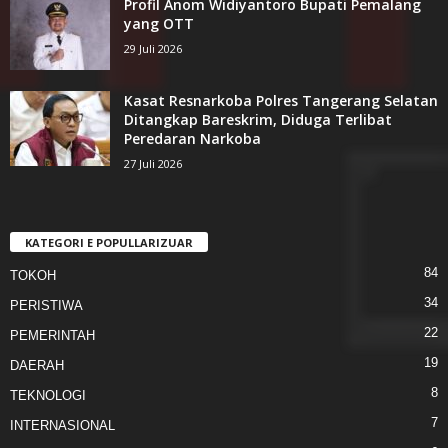
Profil Anom Widiyantoro Bupati Pemalang
yang OTT
29 Juli 2026
Kasat Resnarkoba Polres Tangerang Selatan
Ditangkap Bareskrim, Diduga Terlibat
Peredaran Narkoba
27 Juli 2026
KATEGORI E POPULLARIZUAR
84
TOKOH
34
PERISTIWA
22
PEMERINTAH
19
DAERAH
8
TEKNOLOGI
7
INTERNASIONAL