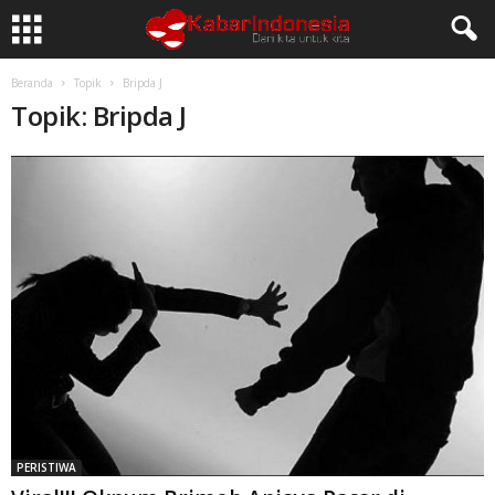
Beranda
Topik
Bripda J
Topik: Bripda J
PERISTIWA