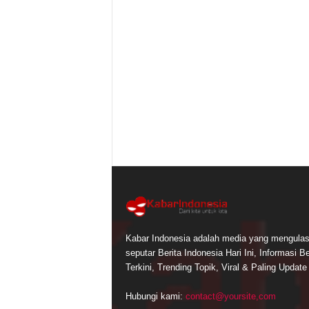
Kabar Indonesia adalah media yang mengula
seputar Berita Indonesia Hari Ini, Informasi Be
Terkini, Trending Topik, Viral & Paling Update
Hubungi kami:
contact@yoursite,com