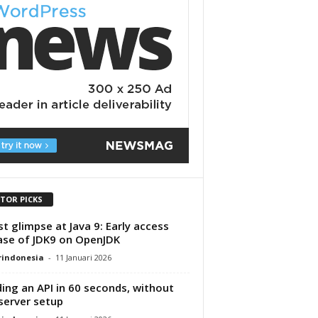
ITOR PICKS
rst glimpse at Java 9: Early access
ase of JDK9 on OpenJDK
rindonesia
-
11 Januari 2026
ding an API in 60 seconds, without
server setup