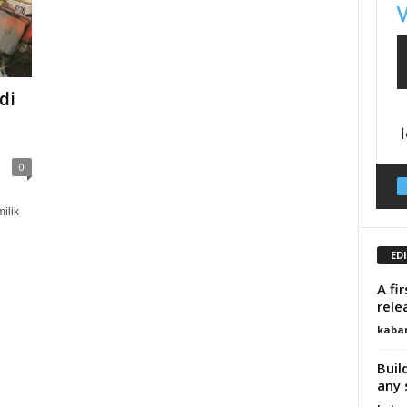
di
0
ilik
ED
A fi
rele
kaba
Buil
any 