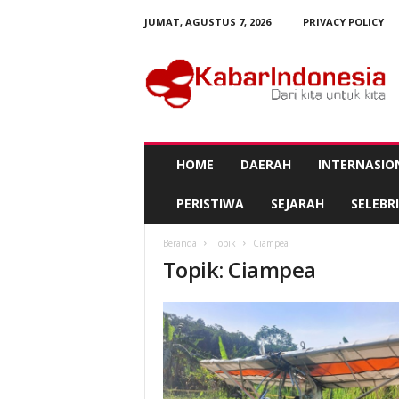
JUMAT, AGUSTUS 7, 2026
PRIVACY POLICY
K
a
b
a
r
I
n
HOME
DAERAH
INTERNASIO
d
o
PERISTIWA
SEJARAH
SELEBRI
n
e
Beranda
Topik
Ciampea
s
Topik: Ciampea
i
a