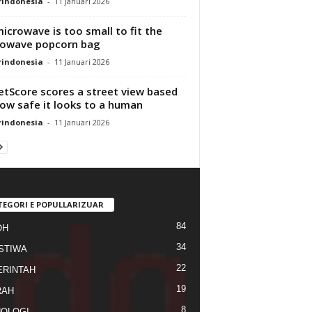
rindonesia
-
11 Januari 2026
icrowave is too small to fit the
rowave popcorn bag
rindonesia
-
11 Januari 2026
etScore scores a street view based
ow safe it looks to a human
rindonesia
-
11 Januari 2026
TEGORI E POPULLARIZUAR
84
OH
34
STIWA
22
RINTAH
19
RAH
8
OLOGI