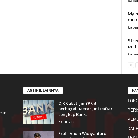
kaba
My m
mic
kaba
Stre
on h
kaba
ARTIKEL LAINNYA
KA
TOK
OJK Cabut Ijin BPR di
s
Berbagai Daerah, Ini Daftar
PERI
rita
Lengkap Bank...
PEME
29 Juli 2026
DAE
Profil Anom Widiyantoro
TEKN