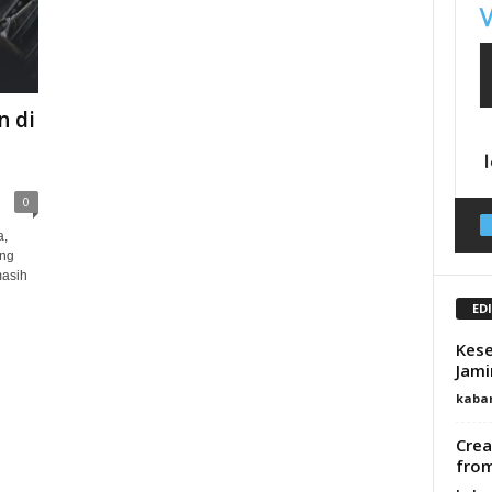
n di
0
a,
ang
asih
ED
Kese
Jami
kaba
Crea
from