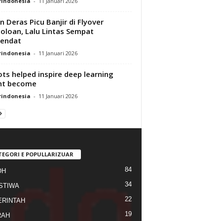
rindonesia
-
11 Januari 2026
n Deras Picu Banjir di Flyover
oloan, Lalu Lintas Sempat
sendat
rindonesia
-
11 Januari 2026
ts helped inspire deep learning
ht become
rindonesia
-
11 Januari 2026
TEGORI E POPULLARIZUAR
84
OH
34
STIWA
22
RINTAH
19
RAH