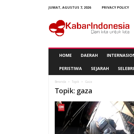
JUMAT, AGUSTUS 7, 2026
PRIVACY POLICY
K
a
b
a
r
I
n
HOME
DAERAH
INTERNASIO
d
o
PERISTIWA
SEJARAH
SELEBRI
n
e
Beranda
Topik
Gaza
s
Topik: gaza
i
a