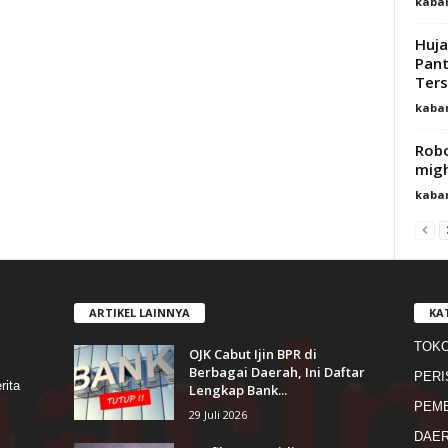
kaba
Huja
Pant
Ter
kaba
Robo
mig
kaba
ARTIKEL LAINNYA
KA
TOK
OJK Cabut Ijin BPR di
s
Berbagai Daerah, Ini Daftar
PERI
rita
Lengkap Bank...
PEME
29 Juli 2026
DAE