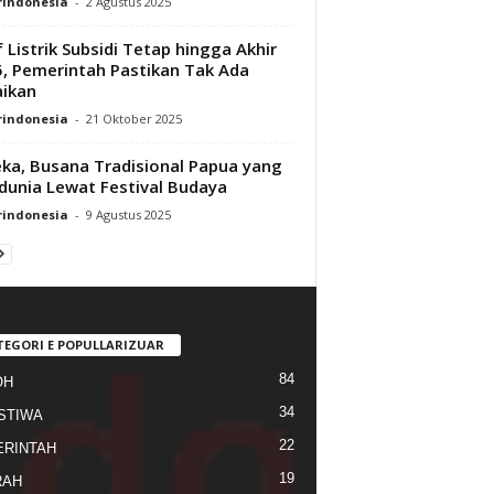
rindonesia
-
2 Agustus 2025
f Listrik Subsidi Tetap hingga Akhir
, Pemerintah Pastikan Tak Ada
ikan
rindonesia
-
21 Oktober 2025
ka, Busana Tradisional Papua yang
unia Lewat Festival Budaya
rindonesia
-
9 Agustus 2025
TEGORI E POPULLARIZUAR
84
OH
34
STIWA
22
RINTAH
19
RAH