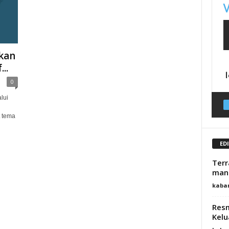
kan
..
0
lui
 tema
ED
Terr
man
kaba
Resm
Kelu