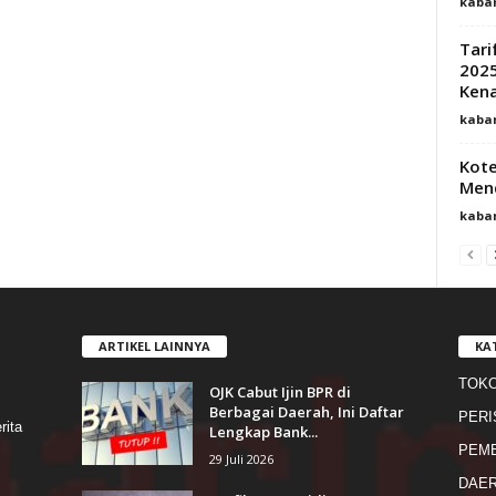
kaba
Tari
2025
Kena
kaba
Kote
Mend
kaba
ARTIKEL LAINNYA
KA
TOK
OJK Cabut Ijin BPR di
s
Berbagai Daerah, Ini Daftar
PERI
rita
Lengkap Bank...
PEME
29 Juli 2026
DAE