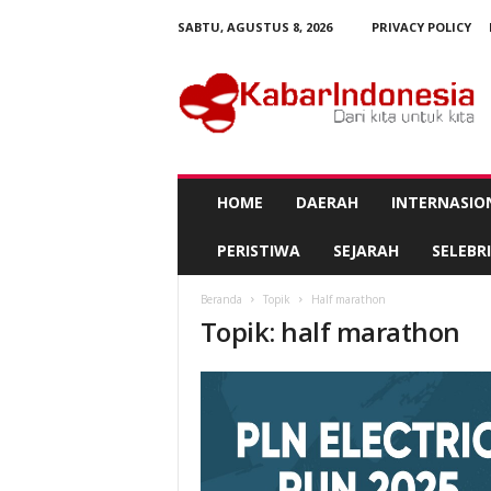
SABTU, AGUSTUS 8, 2026
PRIVACY POLICY
K
a
b
a
r
I
n
HOME
DAERAH
INTERNASIO
d
o
PERISTIWA
SEJARAH
SELEBRI
n
e
Beranda
Topik
Half marathon
s
Topik: half marathon
i
a