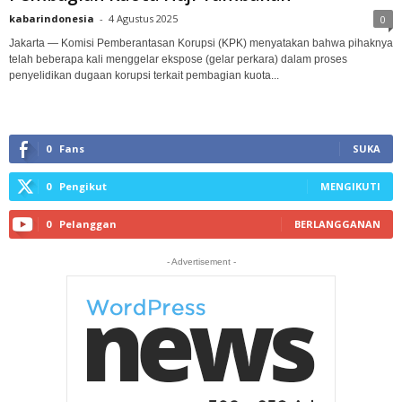
kabarindonesia
-
4 Agustus 2025
0
Jakarta — Komisi Pemberantasan Korupsi (KPK) menyatakan bahwa pihaknya
telah beberapa kali menggelar ekspose (gelar perkara) dalam proses
penyelidikan dugaan korupsi terkait pembagian kuota...
0
Fans
SUKA
0
Pengikut
MENGIKUTI
0
Pelanggan
BERLANGGANAN
- Advertisement -