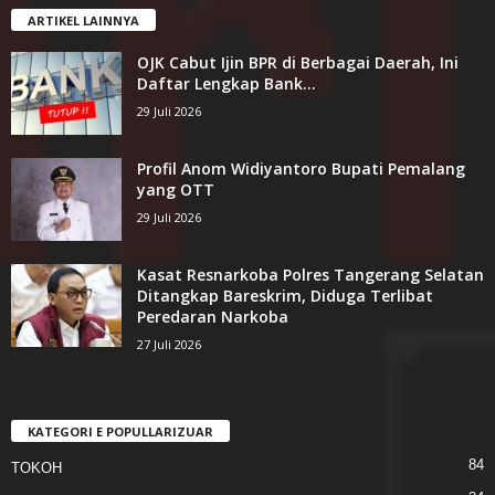
ARTIKEL LAINNYA
OJK Cabut Ijin BPR di Berbagai Daerah, Ini
Daftar Lengkap Bank...
29 Juli 2026
Profil Anom Widiyantoro Bupati Pemalang
yang OTT
29 Juli 2026
Kasat Resnarkoba Polres Tangerang Selatan
Ditangkap Bareskrim, Diduga Terlibat
Peredaran Narkoba
27 Juli 2026
KATEGORI E POPULLARIZUAR
84
TOKOH