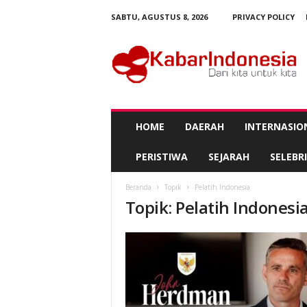
SABTU, AGUSTUS 8, 2026
PRIVACY POLICY
K
a
b
a
r
I
n
HOME
DAERAH
INTERNASIO
d
o
PERISTIWA
SEJARAH
SELEBRI
n
e
Beranda
Topik
Pelatih Indonesia
s
Topik: Pelatih Indonesi
i
a