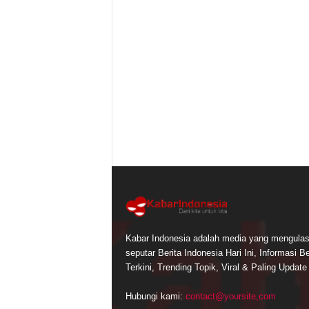
Kabar Indonesia adalah media yang mengula
seputar Berita Indonesia Hari Ini, Informasi Be
Terkini, Trending Topik, Viral & Paling Update
Hubungi kami:
contact@yoursite,com