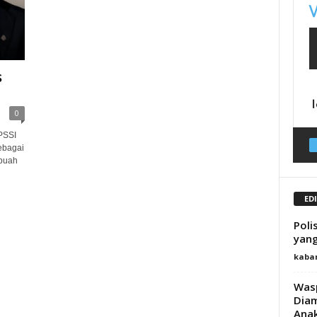
s
0
PSSI
ebagai
ebuah
ED
Poli
yang
kaba
Wasp
Dia
Ana