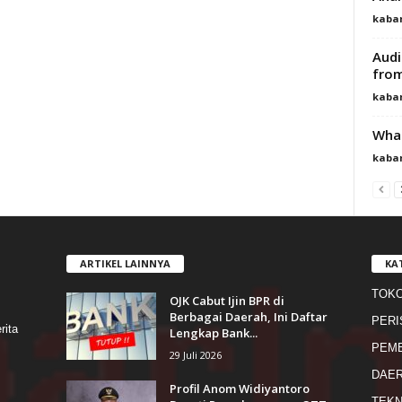
kaba
Audi
from
kaba
What
kaba
ARTIKEL LAINNYA
KA
TOK
OJK Cabut Ijin BPR di
s
Berbagai Daerah, Ini Daftar
PERI
rita
Lengkap Bank...
PEME
29 Juli 2026
DAE
Profil Anom Widiyantoro
TEKN