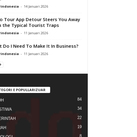
rindonesia
-
14 Januari 2026
o Tour App Detour Steers You Away
 the Typical Tourist Traps
rindonesia
-
11 Januari 2026
 Do I Need To Make It In Business?
rindonesia
-
11 Januari 2026
TEGORI E POPULLARIZUAR
84
OH
34
STIWA
22
RINTAH
19
RAH
8
OLOGI