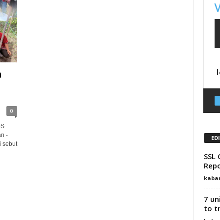
n
0
JS
n -
ED
 sebut
SSL 
Repo
kaba
7 un
to t