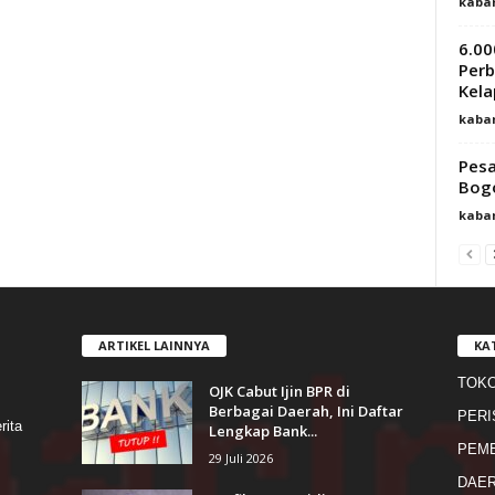
kaba
6.00
Perb
Kela
kaba
Pesa
Bogo
kaba
ARTIKEL LAINNYA
KA
TOK
OJK Cabut Ijin BPR di
s
Berbagai Daerah, Ini Daftar
PERI
rita
Lengkap Bank...
PEME
29 Juli 2026
DAE