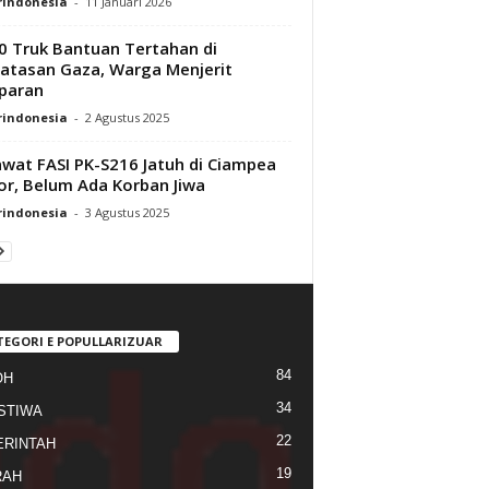
rindonesia
-
11 Januari 2026
0 Truk Bantuan Tertahan di
atasan Gaza, Warga Menjerit
paran
rindonesia
-
2 Agustus 2025
wat FASI PK-S216 Jatuh di Ciampea
r, Belum Ada Korban Jiwa
rindonesia
-
3 Agustus 2025
TEGORI E POPULLARIZUAR
84
OH
34
STIWA
22
RINTAH
19
RAH