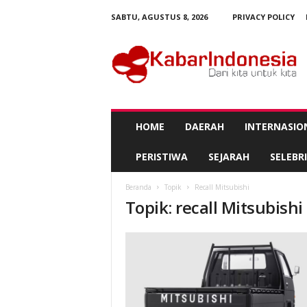
SABTU, AGUSTUS 8, 2026
PRIVACY POLICY
K
a
b
a
r
I
n
HOME
DAERAH
INTERNASIO
d
o
PERISTIWA
SEJARAH
SELEBRI
n
e
Beranda
Topik
Recall Mitsubishi
s
Topik: recall Mitsubishi
i
a