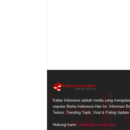
Kabar Indonesia adalah media yang mengula
seputar Berita Indonesia Hari Ini, Informasi Be
Terkini, Trending Topik, Viral & Paling Update
Hubungi kami:
contact@yoursite,com