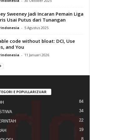
rindonesia
-
30 Oktober 2025
ey Sweeney Jadi Incaran Pemain Liga
ris Usai Putus dari Tunangan
rindonesia
-
5 Agustus 2025
able code without bloat: DCI, Use
s, and You
rindonesia
-
11 Januari 2026
TEGORI E POPULLARIZUAR
84
OH
34
STIWA
22
RINTAH
19
RAH
8
OLOGI