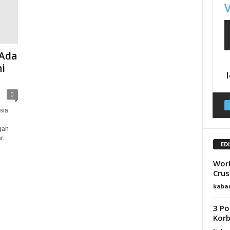
 Ada
hi
0
sia
gan
...
ED
Work
Crus
kaba
3 Po
Korb