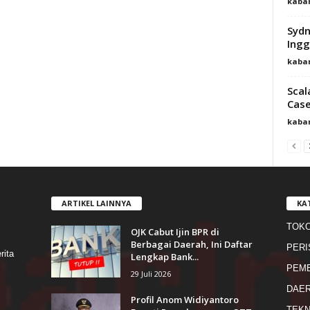
kaba
Sydn
Ingg
kaba
Scal
Case
kaba
ARTIKEL LAINNYA
KA
TOK
OJK Cabut Ijin BPR di
s
Berbagai Daerah, Ini Daftar
PERI
rita
Lengkap Bank...
PEME
29 Juli 2026
DAE
Profil Anom Widiyantoro
TEKN