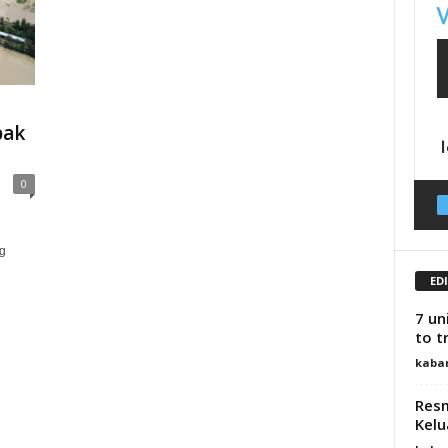
pak
0
g
ED
7 un
to t
kaba
Resm
Kelu