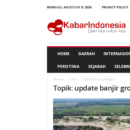
MINGGU, AGUSTUS 9, 2026
PRIVACY POLICY
K
a
b
a
r
I
n
HOME
DAERAH
INTERNASIO
d
o
PERISTIWA
SEJARAH
SELEBRI
n
e
Beranda
Topik
Update banjir grobogan
s
Topik: update banjir g
i
a