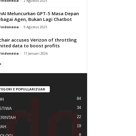
rindonesia
-
2 Agustus 2025
AI Meluncurkan GPT-5 Masa Depan
ebagai Agen, Bukan Lagi Chatbot
rindonesia
-
9 Agustus 2025
chair accuses Verizon of throttling
mited data to boost profits
rindonesia
-
11 Januari 2026
TEGORI E POPULLARIZUAR
84
OH
34
STIWA
22
RINTAH
19
RAH
8
OLOGI