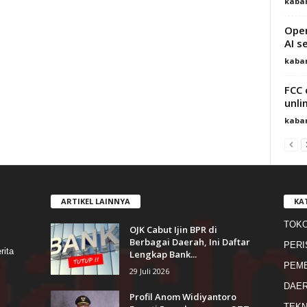
kaba
Open
AI s
kaba
FCC 
unli
kaba
ARTIKEL LAINNYA
KA
TOK
OJK Cabut Ijin BPR di
s
Berbagai Daerah, Ini Daftar
PERI
rita
Lengkap Bank...
PEME
29 Juli 2026
DAE
Profil Anom Widiyantoro
TEKN