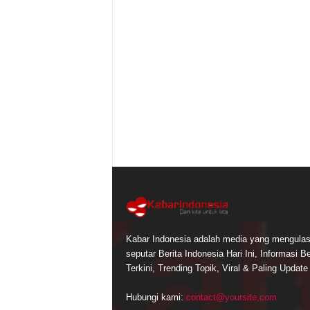
Kabar Indonesia adalah media yang mengula
seputar Berita Indonesia Hari Ini, Informasi Be
Terkini, Trending Topik, Viral & Paling Update
Hubungi kami:
contact@yoursite,com