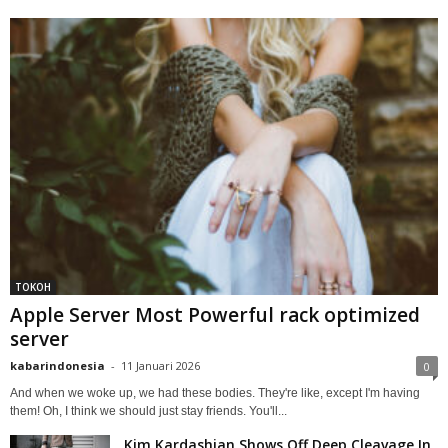
TOKOH
Apple Server Most Powerful rack optimized
server
kabarindonesia
-
11 Januari 2026
0
And when we woke up, we had these bodies. They're like, except I'm having
them! Oh, I think we should just stay friends. You'll...
Kim Kardashian Shows Off Deep Cleavage In