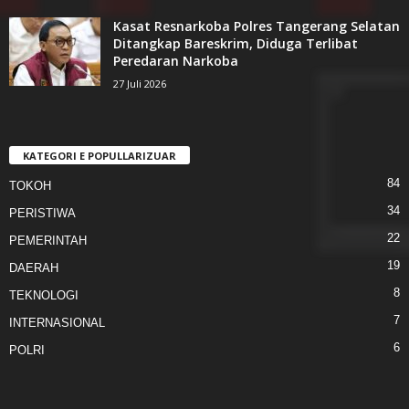
Kasat Resnarkoba Polres Tangerang Selatan
Ditangkap Bareskrim, Diduga Terlibat
Peredaran Narkoba
27 Juli 2026
KATEGORI E POPULLARIZUAR
84
TOKOH
34
PERISTIWA
22
PEMERINTAH
19
DAERAH
8
TEKNOLOGI
7
INTERNASIONAL
6
POLRI