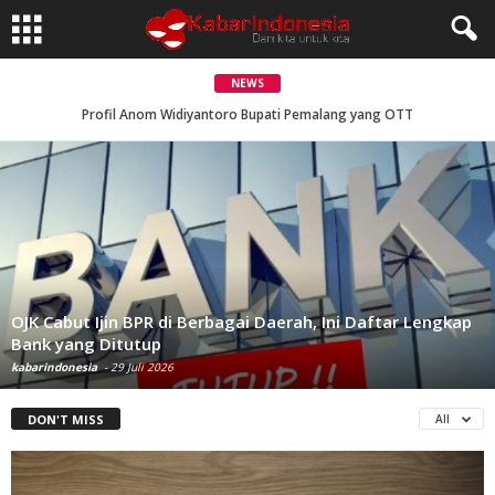
NEWS
Profil Anom Widiyantoro Bupati Pemalang yang OTT
Kasat Resnarkoba Polres Tangerang Selatan Ditangkap Bareskrim, Diduga Terlibat Peredaran Narkoba
OJK Cabut Ijin BPR di Berbagai Daerah, Ini Daftar Lengkap
Bank yang Ditutup
kabarindonesia
-
29 Juli 2026
DON'T MISS
All