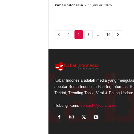
kabarindonesia
-
11 Januari 2026
...
1
2
3
16
Kabar Indonesia adalah media yang mengula
seputar Berita Indonesia Hari Ini, Informasi Be
Terkini, Trending Topik, Viral & Paling Update
Hubungi kami:
contact@yoursite,com