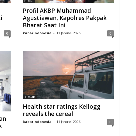
POLRI
Profil AKBP Muhammad
i
Agustiawan, Kapolres Pakpak
Bharat Saat Ini
kabarindonesia
-
11 Januari 2026
0
0
TOKOH
Health star ratings Kellogg
reveals the cereal
an
kabarindonesia
-
11 Januari 2026
0
k