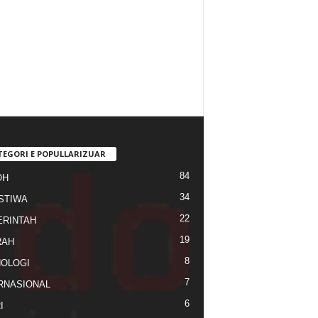
TEGORI E POPULLARIZUAR
84
OH
34
STIWA
22
RINTAH
19
RAH
8
OLOGI
7
RNASIONAL
6
I