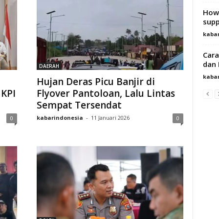
How 
supp
kaba
Cara
dan 
DAERAH
kaba
Hujan Deras Picu Banjir di
 KPI
Flyover Pantoloan, Lalu Lintas
Sempat Tersendat
kabarindonesia
-
11 Januari 2026
0
0