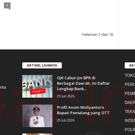
0
Halaman 2 dari 16
ARTIKEL LAINNYA
KA
TOK
OJK Cabut Ijin BPR di
s
Berbagai Daerah, Ini Daftar
PERI
rita
Lengkap Bank...
PEME
29 Juli 2026
DAE
Profil Anom Widiyantoro
TEKN
Bupati Pemalang yang OTT
29 Juli 2026
INTE
POLR