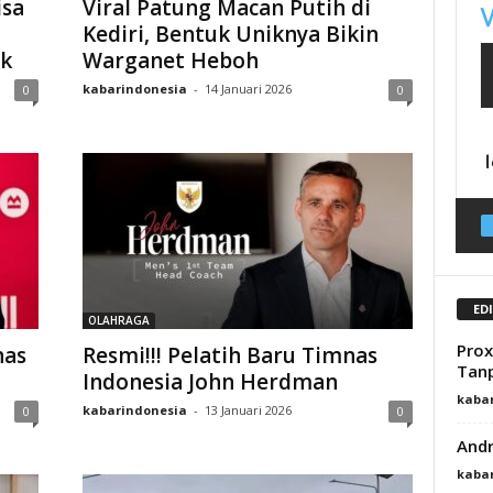
isa
Viral Patung Macan Putih di
Kediri, Bentuk Uniknya Bikin
k
Warganet Heboh
kabarindonesia
-
14 Januari 2026
0
0
ED
OLAHRAGA
Prox
nas
Resmi!!! Pelatih Baru Timnas
Tanp
Indonesia John Herdman
kaba
kabarindonesia
-
13 Januari 2026
0
0
Andr
kaba