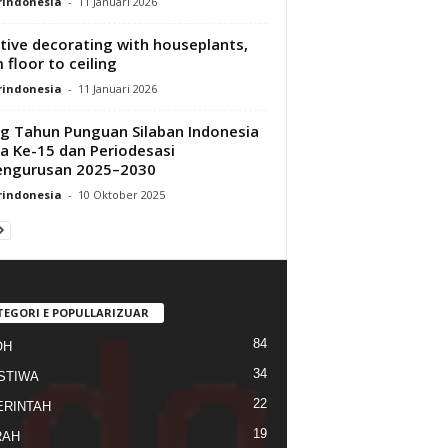
rindonesia
-
11 Januari 2026
tive decorating with houseplants,
 floor to ceiling
rindonesia
-
11 Januari 2026
g Tahun Punguan Silaban Indonesia
a Ke-15 dan Periodesasi
engurusan 2025–2030
rindonesia
-
10 Oktober 2025
TEGORI E POPULLARIZUAR
84
OH
34
STIWA
22
RINTAH
19
RAH