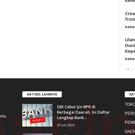
kaba
Crea
from
kaba
Ulan
Duni
Kep
kaba
ARTIKEL LAINNYA
KA
TOK
OJK Cabut Ijin BPR di
s
Berbagai Daerah, Ini Daftar
PERI
rita
Lengkap Bank...
PEME
29 Juli 2026
DAE