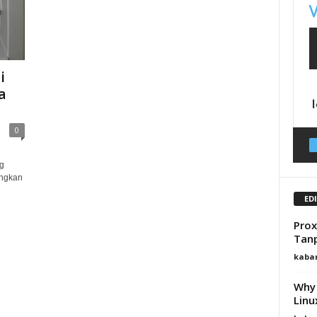
i
a
0
g
ngkan
ED
Prox
Tanp
kaba
Why 
Linu