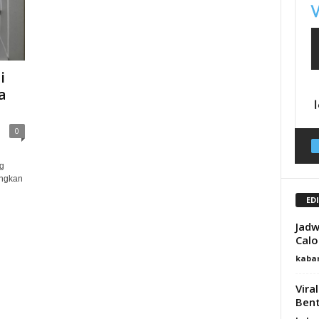
i
a
0
g
ngkan
ED
Jadw
Calo
kaba
Vira
Bent