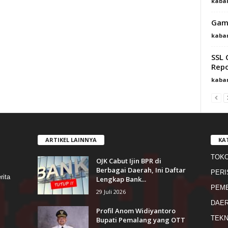
kaba
Game
kaba
SSL 
Repo
kaba
ARTIKEL LAINNYA
KA
TOK
OJK Cabut Ijin BPR di
s
Berbagai Daerah, Ini Daftar
PERI
rita
Lengkap Bank...
PEME
29 Juli 2026
DAE
Profil Anom Widiyantoro
TEKN
Bupati Pemalang yang OTT