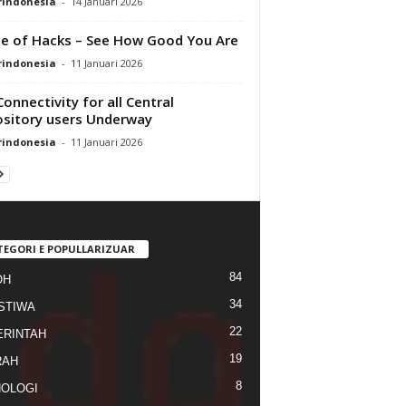
rindonesia
-
14 Januari 2026
 of Hacks – See How Good You Are
rindonesia
-
11 Januari 2026
Connectivity for all Central
sitory users Underway
rindonesia
-
11 Januari 2026
TEGORI E POPULLARIZUAR
84
OH
34
STIWA
22
RINTAH
19
RAH
8
OLOGI