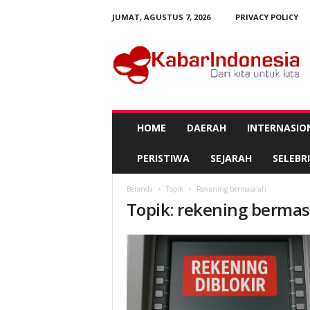
JUMAT, AGUSTUS 7, 2026
PRIVACY POLICY
K
a
b
a
r
I
n
HOME
DAERAH
INTERNASIO
d
o
PERISTIWA
SEJARAH
SELEBRI
n
e
Beranda
Topik
Rekening bermasalah
s
Topik: rekening berma
i
a